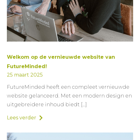
Welkom op de vernieuwde website van
FutureMinded!
25 maart 2025
FutureMinded heeft een compleet vernieuwde
website gelanceerd. Met een modern design en
uitgebreidere inhoud biedt […]
Lees verder