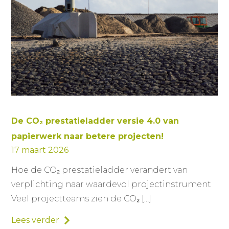
De CO₂ prestatieladder versie 4.0 van
papierwerk naar betere projecten!
17 maart 2026
Hoe de CO₂ prestatieladder verandert van
verplichting naar waardevol projectinstrument
Veel projectteams zien de CO₂ […]
Lees verder