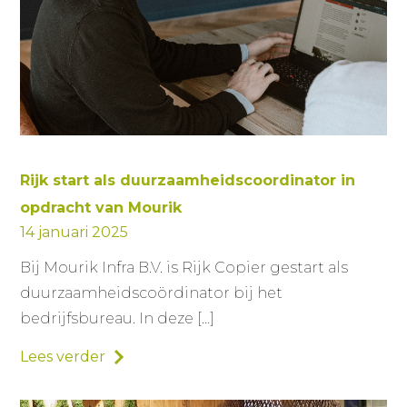
Rijk start als duurzaamheidscoordinator in
opdracht van Mourik
14 januari 2025
Bij Mourik Infra B.V. is Rijk Copier gestart als
duurzaamheidscoördinator bij het
bedrijfsbureau. In deze […]
Lees verder