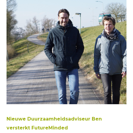
Nieuwe Duurzaamheidsadviseur Ben
versterkt FutureMinded