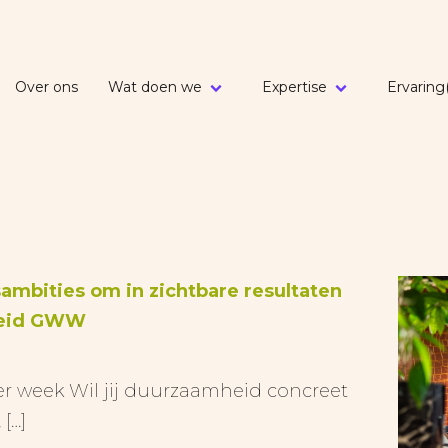
Over ons
Wat doen we
Expertise
Ervaring


mbities om in zichtbare resultaten
heid GWW
er week Wil jij duurzaamheid concreet
[…]