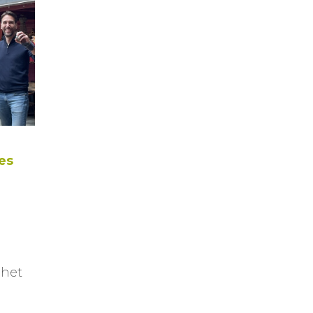
es
 het