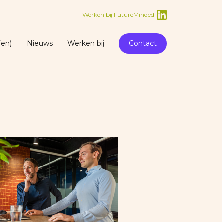
Werken bij FutureMinded
(en)
Nieuws
Werken bij
Contact