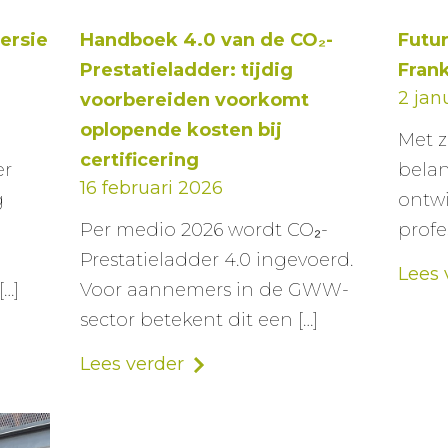
ersie
Handboek 4.0 van de CO₂-
Futu
Prestatieladder: tijdig
Fran
2 jan
voorbereiden voorkomt
oplopende kosten bij
Met z
certificering
er
belan
16 februari 2026
g
ontwi
Per medio 2026 wordt CO₂-
profe
Prestatieladder 4.0 ingevoerd.
Lees 
[…]
Voor aannemers in de GWW-
sector betekent dit een […]
Lees verder